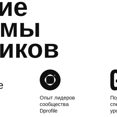
ие
ммы
тиков
е
Опыт лидеров
По
сообщества
сп
Dprofile
ур