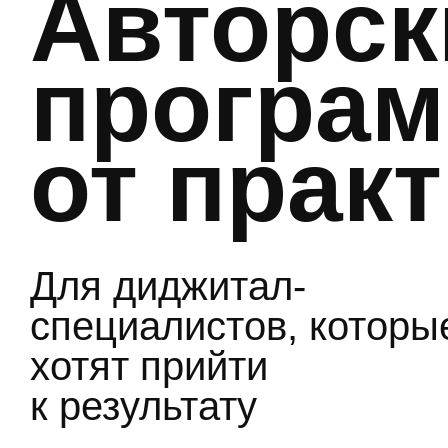
Авторск
програ
от прак
Для диджитал-
специалистов, которы
хотят прийти
к результату