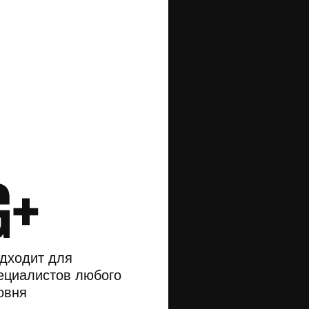
дходит для
ециалистов любого
овня